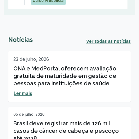
Curso Presencial
Qualidade em Saúde na Prática: Do
25
Diagnóstico à Ação
jul
Notícias
Ver todas as notícias
Curso Presencial
23 de julho, 2026
ONA e MedPortal oferecem avaliação
gratuita de maturidade em gestão de
pessoas para instituições de saúde
Ler mais
05 de julho, 2026
Brasil deve registrar mais de 126 mil
casos de câncer de cabeça e pescoço
até 2028