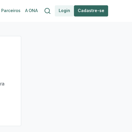
Login
Cadastre-se
Parceiros
A ONA
ra