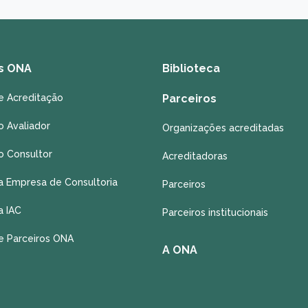
s ONA
Biblioteca
e Acreditação
Parceiros
o Avaliador
Organizações acreditadas
o Consultor
Acreditadoras
a Empresa de Consultoria
Parceiros
a IAC
Parceiros institucionais
e Parceiros ONA
A ONA