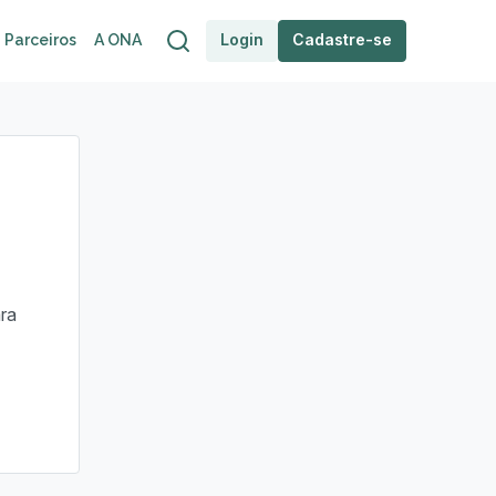
Login
Cadastre-se
Parceiros
A ONA
ra