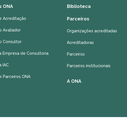
s ONA
Biblioteca
e Acreditação
Parceiros
o Avaliador
Organizações acreditadas
o Consultor
Acreditadoras
a Empresa de Consultoria
Parceiros
a IAC
Parceiros institucionais
e Parceiros ONA
A ONA