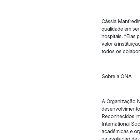
Cássia Manfredin
qualidade em ser
hospitais. “Elas
valor à instituiç
todos os colabora
Sobre a ONA
A Organização N
desenvolvimento 
Reconhecidos int
International Soc
acadêmicas e or
na avaliação de 