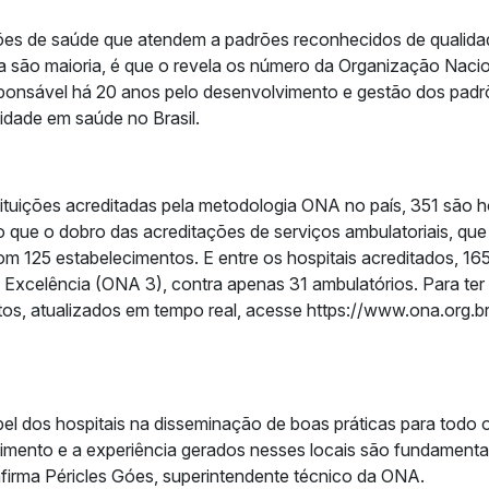
ições de saúde que atendem a padrões reconhecidos de qualida
da são maioria, é que o revela os número da Organização Naci
ponsável há 20 anos pelo desenvolvimento e gestão dos padr
idade em saúde no Brasil.
tituições acreditadas pela metodologia ONA no país, 351 são h
 que o dobro das acreditações de serviços ambulatoriais, qu
om 125 estabelecimentos. E entre os hospitais acreditados, 1
de Excelência (ONA 3), contra apenas 31 ambulatórios. Para te
os, atualizados em tempo real, acesse https://www.ona.org.
pel dos hospitais na disseminação de boas práticas para todo 
mento e a experiência gerados nesses locais são fundamentai
firma Péricles Góes, superintendente técnico da ONA.