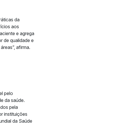
áticas da
ícios aos
paciente e agrega
or de qualidade e
áreas”, afirma.
l pelo
de da saúde.
ados pela
r instituições
undial da Saúde