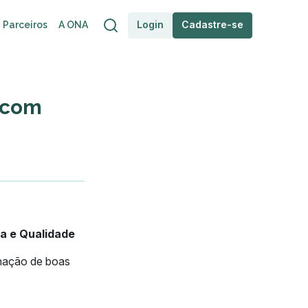
Login
Cadastre-se
Parceiros
A ONA
s com
ça e Qualidade
inação de boas