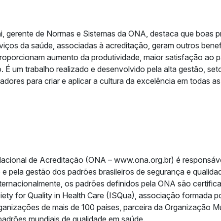
i, gerente de Normas e Sistemas da ONA, destaca que boas pr
viços da saúde, associadas à acreditação, geram outros benef
 proporcionam aumento da produtividade, maior satisfação ao 
ão. É um trabalho realizado e desenvolvido pela alta gestão, set
dores para criar e aplicar a cultura da excelência em todas as 
acional de Acreditação (ONA – www.ona.org.br) é responsáve
e pela gestão dos padrões brasileiros de segurança e qualida
ernacionalmente, os padrões definidos pela ONA são certific
iety for Quality in Health Care (ISQua), associação formada po
ganizações de mais de 100 países, parceira da Organização M
padrões mundiais de qualidade em saúde.