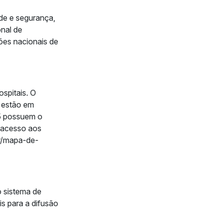
de e segurança,
onal de
ões nacionais de
ospitais. O
e estão em
65 possuem o
r acesso aos
br/mapa-de-
o sistema de
s para a difusão