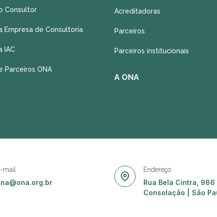
o Consultor
Acreditadoras
a Empresa de Consultoria
Parceiros
a IAC
Parceiros institucionais
e Parceiros ONA
A ONA
-mail
Endereço
ona@ona.org.br
Rua Bela Cintra, 986 
Consolação | São Pa