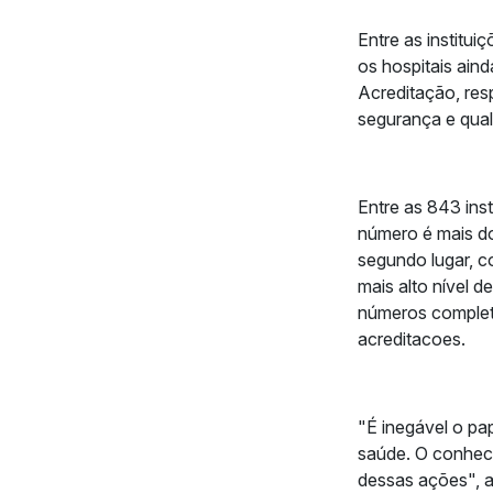
Entre as institu
os hospitais ain
Acreditação, res
segurança e qual
Entre as 843 ins
número é mais do
segundo lugar, c
mais alto nível 
números complet
acreditacoes.
"É inegável o pa
saúde. O conheci
dessas ações", a